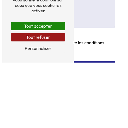
ceux que vous souhaitez
activer
Tout accepter
Tout refuser
En cochant cette case, j'accepte les conditions
Personnaliser
particulières ci-dessous **
Envoyer
** Les données personnelles communiquées sont nécessaires aux fins de vous
contacter et sont enregistrées dans un fichier informatisé. Elles sont destinées
à Ambulance de l'angélique et ses sous-traitants dans le seul but de répondre à
votre message. Les données collectées seront communiquées aux seuls
destinataires suivants: Ambulance de l'angélique 2 Route d'Aiffres 79000 Niort
ambuangelique@gmail.com. Vous disposez de droits d’accès, de rectification,
d’effacement, de portabilité, de limitation, d’opposition, de retrait de votre
consentement à tout moment et du droit d’introduire une réclamation auprès
d’une autorité de contrôle, ainsi que d’organiser le sort de vos données post-