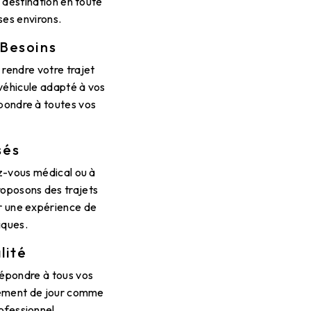
à destination en toute
ses environs.
 Besoins
rendre votre trajet
 véhicule adapté à vos
pondre à toutes vos
sés
ez-vous médical ou à
roposons des trajets
ir une expérience de
iques.
lité
répondre à tous vos
acement de jour comme
ofessionnel.