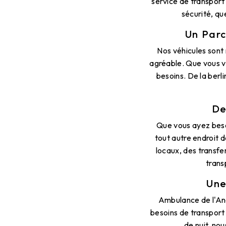
service de transport 
sécurité, qu
Un Parc
Nos véhicules sont
agréable. Que vous vo
besoins. De la ber
De
Que vous ayez besoi
tout autre endroit 
locaux, des transfe
trans
Une
Ambulance de l'Ang
besoins de transport
de nuit, no