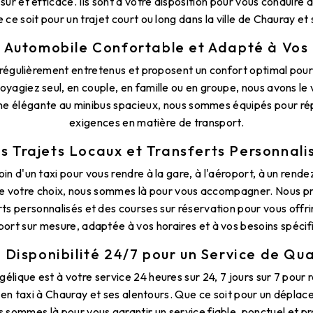
sûr et efficace. Ils sont à votre disposition pour vous conduire 
e ce soit pour un trajet court ou long dans la ville de Chauray et 
 Automobile Confortable et Adapté à Vos
 régulièrement entretenus et proposent un confort optimal pour 
yagiez seul, en couple, en famille ou en groupe, nous avons le
line élégante au minibus spacieux, nous sommes équipés pour ré
exigences en matière de transport.
s Trajets Locaux et Transferts Personnali
n d'un taxi pour vous rendre à la gare, à l'aéroport, à un rend
de votre choix, nous sommes là pour vous accompagner. Nous p
rts personnalisés et des courses sur réservation pour vous offr
port sur mesure, adaptée à vos horaires et à vos besoins spécif
 Disponibilité 24/7 pour un Service de Qua
élique est à votre service 24 heures sur 24, 7 jours sur 7 pour 
 en taxi à Chauray et ses alentours. Que ce soit pour un dépl
us sommes là pour vous garantir un service fiable, ponctuel et pr