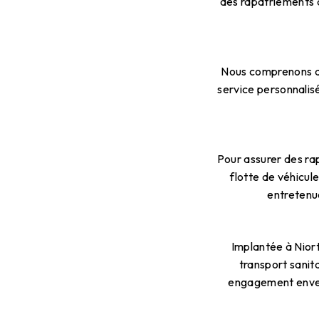
des rapatriements d
Nous comprenons qu
service personnalisé
Pour assurer des ra
flotte de véhicu
entretenue
Implantée à Niort
transport sanit
engagement envers