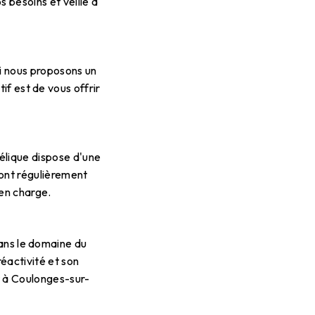
 besoins et veille à
i nous proposons un
if est de vous offrir
élique dispose d'une
ont régulièrement
 en charge.
dans le domaine du
éactivité et son
t à Coulonges-sur-