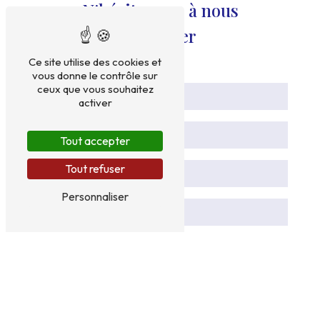
N'hésitez pas à nous
contacter
Ce site utilise des cookies et
vous donne le contrôle sur
ceux que vous souhaitez
activer
Tout accepter
Tout refuser
Personnaliser
Vous n'êtes pas un robot, veuillez répondre à cette
question : combien font deux plus trois ?